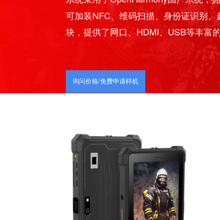
A10R是一款为适应电脑国产化而
系统采用了OpenHarmony国
可加装NFC、维码扫描、身份证
块，提供了网口、HDMI、USB
询问价格/免费申请样机