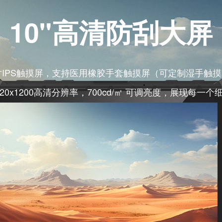
一
能
10"高清防刮
10寸IPS触摸屏，支持医用橡胶手套触摸屏（可
1920x1200高清分辨率，700cd/㎡ 可调亮度