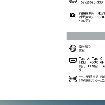
Op
8G
16
前
后
48
指
选
Typ
HD
网
头