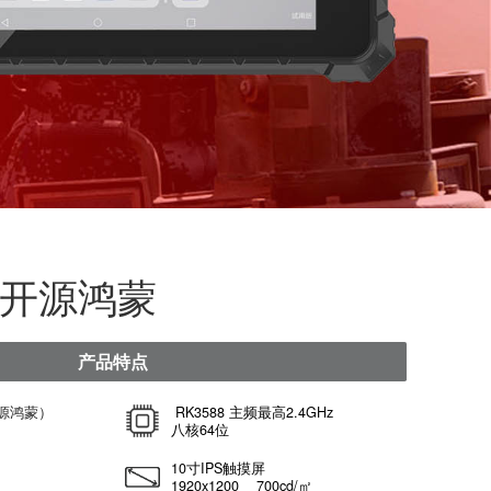
8
，
模
R/10"/开源鸿蒙
产品特点