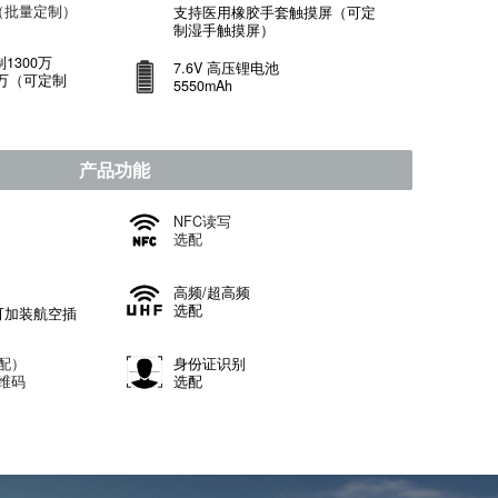
enHarmony（开源鸿蒙）
RK3588 主频最高2.4GHz
八核64位
10寸IPS触摸屏
+
128G+SSD
1920x1200 700cd/㎡
G+256GB+SSD（批量定制）
支持医用橡胶手套触摸屏（
制湿手触摸屏）
摄摄像头：可定制1300万
7.6V 高压锂电池
置摄像头：1300万（可定制
5550mAh
00万）
产品功能
纹识别
NFC
读写
配
选配
e -A、Type -C
高频/超高频
MI、POGO PIN
选配
孔、DB9接口（可加装航空插
）