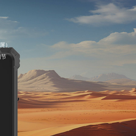
/二维码扫描（选配）
身份证识别
够识别污损一/二维码
选配
大屏
定制湿手触摸屏）
，展现每一个细节