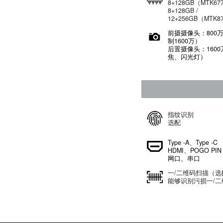
And
11
An
4+6
8+
8+1
12
前
制1
后
焦
指
选
Typ
HD