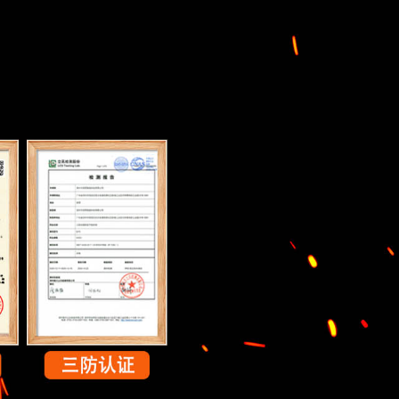
口、串口
/二维码扫描（选配）
身份证识别
够识别污损一/二维码
选配
证
新标杆
68防护