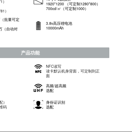
roid 10 /
Android
MTK6771 八核 2.0GHz
（MTK6771）
MTK8781 八核 2.2GHz
droid 13（MTK8781）
4GB /
10寸IPS触摸屏
128GB（MTK6771）
1920*1200
（可定制1280*8
28GB /
700cd/㎡（可定制1000）
+256GB（
MTK8781
）
摄摄像头：800万（批量可定
3.8v高压锂电池
600万）
10000mAh
置摄像头：1600万（自动对
、闪光灯）
产品功能
NFC
读写
纹识别
读卡默认机身背面，可定制
配
面
e -A、Type -C
高频/超高频
MI、POGO PIN
选配