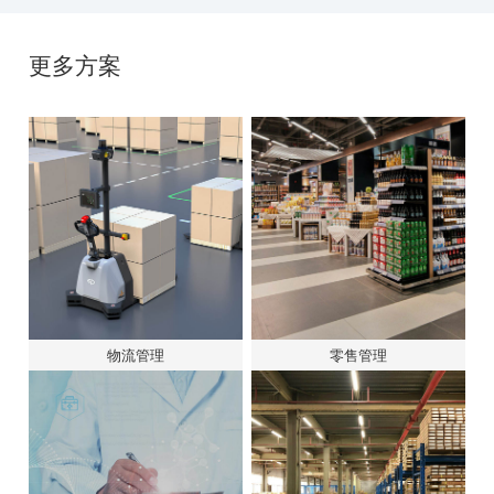
校车安全接送管理
运输车辆与人员
近年来，由于人为疏漏或
面临挑战：在运输车
违规驾驶行为等导致的校
人员管理方面，传统
车安全事故频发，引发社
企业缺乏技术手段实
会公众···
踪运输···
更多方案